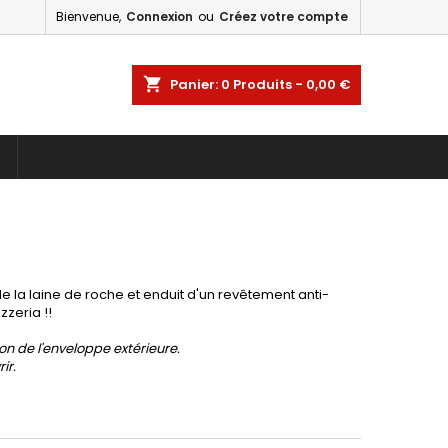
Bienvenue,
Connexion
ou
Créez votre compte
shopping_cart
Panier:
0
Produits - 0,00 €
de la laine de roche et enduit d'un revêtement anti-
zeria !!
ion de l'enveloppe extérieure.
rir.