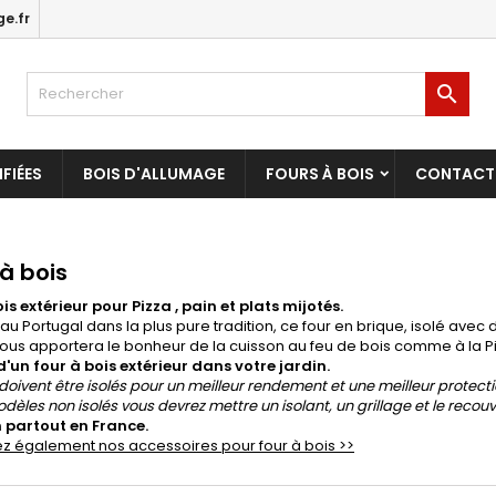
e.fr

FIÉES
BOIS D'ALLUMAGE
FOURS À BOIS
CONTACT
à bois
is extérieur pour Pizza , pain et plats mijotés.
au Portugal dans la plus pure tradition, ce four en brique, isolé avec 
vous apportera le bonheur de la cuisson au feu de bois comme à la Piz
d'un four à bois extérieur dans votre jardin.
 doivent être isolés pour un meilleur rendement et une meilleur protect
odèles non isolés vous devrez mettre un isolant, un grillage et le recouv
n partout en France.
z également nos accessoires pour four à bois >>