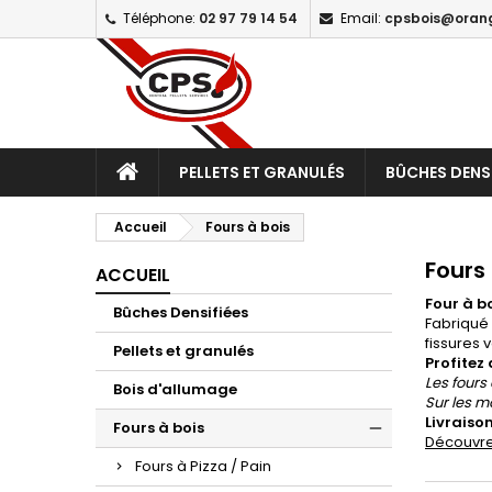
Téléphone:
02 97 79 14 54
Email:
cpsbois@orang
PELLETS ET GRANULÉS
BÛCHES DENSI
Accueil
Fours à bois
Fours 
ACCUEIL
Four à bo
Bûches Densifiées
Fabriqué 
fissures 
Pellets et granulés
Profitez 
Les fours
Bois d'allumage
Sur les m
Livraiso
Fours à bois
Découvre
Fours à Pizza / Pain